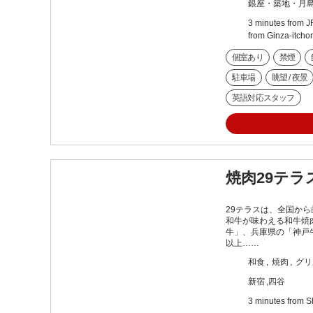
銀座・築地・月
3 minutes from J
from Ginza-itcho
個室あり
禁煙
駐車場
眺望 / 夜景
英語対応スタッフ
焼肉29テラ
29テラスは、全国から
和牛が味わえる和牛焼
牛」、兵庫県の「神戸
以上……
和食
焼肉
グリ
新宿
四谷
3 minutes from S