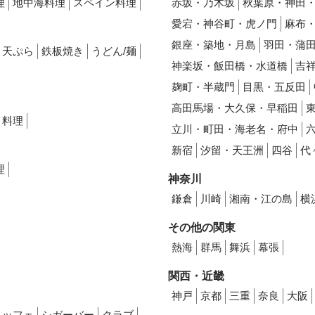
理
地中海料理
スペイン料理
赤坂・乃木坂
秋葉原・神田
愛宕・神谷町・虎ノ門
麻布
銀座・築地・月島
羽田・蒲
天ぷら
鉄板焼き
うどん/麺
神楽坂・飯田橋・水道橋
吉
麹町・半蔵門
目黒・五反田
高田馬場・大久保・早稲田
イ料理
立川・町田・海老名・府中
新宿
汐留・天王洲
四谷
代
理
神奈川
鎌倉
川崎
湘南・江の島
横
その他の関東
熱海
群馬
舞浜
幕張
関西・近畿
神戸
京都
三重
奈良
大阪
ュッフェ
シガーバー
クラブ