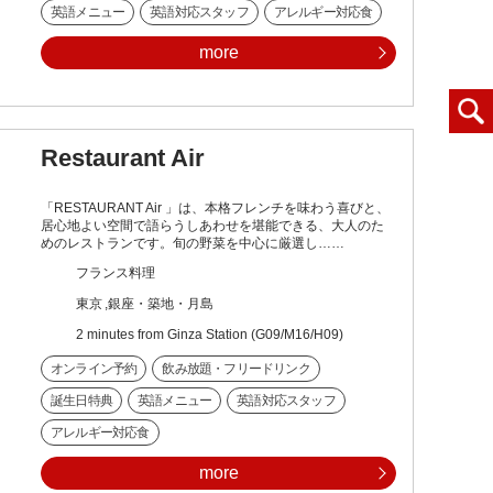
英語メニュー
英語対応スタッフ
アレルギー対応食
more
Restaurant Air
「RESTAURANT Air 」は、本格フレンチを味わう喜びと、
居心地よい空間で語らうしあわせを堪能できる、大人のた
めのレストランです。旬の野菜を中心に厳選し……
フランス料理
東京
銀座・築地・月島
2 minutes from Ginza Station (G09/M16/H09)
オンライン予約
飲み放題・フリードリンク
誕生日特典
英語メニュー
英語対応スタッフ
アレルギー対応食
more