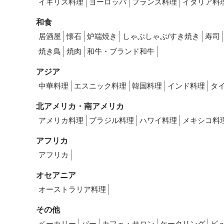
イギリス料理
ヨーロッパ
フランス料理
イタリア料
和食
居酒屋
懐石
炉端焼き
しゃぶしゃぶ/すき焼き
寿司
焼き鳥
焼肉
和牛・ブランド和牛
アジア
中華料理
エスニック料理
韓国料理
インド料理
タ
北アメリカ・南アメリカ
アメリカ料理
ブラジル料理
ハワイ料理
メキシコ料
アフリカ
アフリカ
オセアニア
オーストラリア料理
その他
ベーカリー
バー
カフェ・サロン
ケータリング
ビ