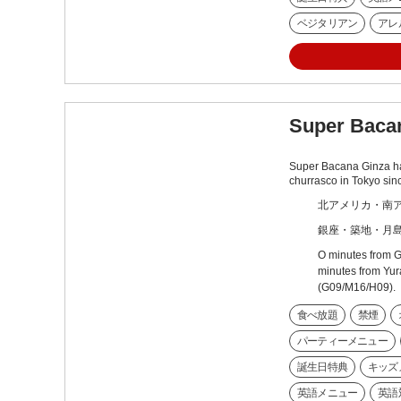
ベジタリアン
アレ
Super Baca
Super Bacana Ginza ha
churrasco in Tokyo s
北アメリカ・南
銀座・築地・月
O minutes from G
minutes from Yur
(G09/M16/H09).
食べ放題
禁煙
パーティーメニュー
誕生日特典
キッズ
英語メニュー
英語