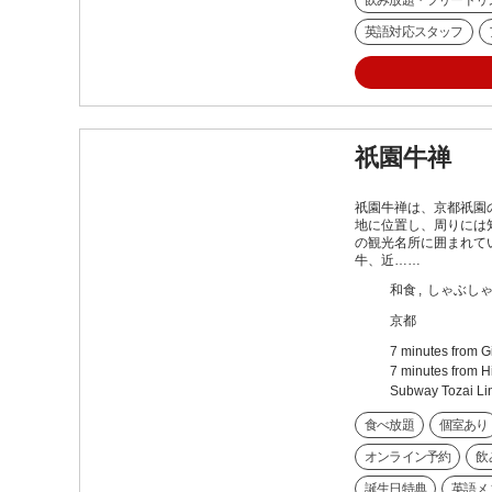
飲み放題・フリードリ
英語対応スタッフ
祇園牛禅
祇園牛禅は、京都祇園
地に位置し、周りには
の観光名所に囲まれて
牛、近……
和食
しゃぶしゃ
京都
7 minutes from Gi
7 minutes from H
Subway Tozai Li
食べ放題
個室あり
オンライン予約
飲
誕生日特典
英語メ