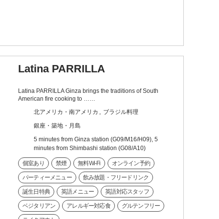
Latina PARRILLA
Latina PARRILLA Ginza brings the traditions of South
American fire cooking to ……
北アメリカ・南アメリカ
ブラジル料理
銀座・築地・月島
5 minutes from Ginza station (G09/M16/H09), 5
minutes from Shimbashi station (G08/A10)
個室あり
禁煙
無料Wi-Fi
オンライン予約
パーティーメニュー
飲み放題・フリードリンク
誕生日特典
英語メニュー
英語対応スタッフ
ベジタリアン
アレルギー対応食
グルテンフリー