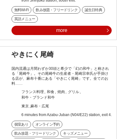
from Shinjuku station, south exit.
無料Wi-Fi
飲み放題・フリードリンク
誕生日特典
英語メニュー
more
やきにく尾崎
国内流通は月間わずか30頭と希少で「幻の和牛」と称され
る「尾崎牛」。その尾崎牛の生産者・尾崎宗幸氏が手掛け
る店が、麻布十番にある「やきにく尾崎」です。全てのお
料……
フランス料理
和食
焼肉
グリル
和牛・ブランド和牛
東京
麻布・広尾
6 minutes from Azabu-Juban (N04/E22) station, exit 4.
個室あり
オンライン予約
飲み放題・フリードリンク
キッズメニュー