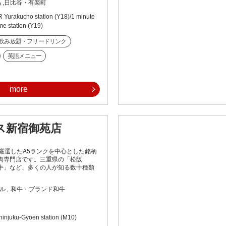
島
日比谷・有楽町
R Yurakucho station (Y18)/1 minute
me station (Y19)
飲み放題・フリードリンク
英語メニュー
more
ス新宿御苑店
厳選したA5ランクを中心とした銘柄
肉専門店です。三重県の「松阪
牛」など、多くの人が知る数十種類
ル
和牛・ブランド和牛
hinjuku-Gyoen station (M10)