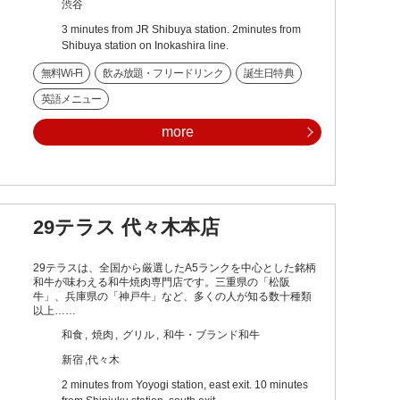
渋谷
3 minutes from JR Shibuya station. 2minutes from
Shibuya station on Inokashira line.
無料Wi-Fi
飲み放題・フリードリンク
誕生日特典
英語メニュー
more
29テラス 代々木本店
29テラスは、全国から厳選したA5ランクを中心とした銘柄
和牛が味わえる和牛焼肉専門店です。三重県の「松阪
牛」、兵庫県の「神戸牛」など、多くの人が知る数十種類
以上……
和食
焼肉
グリル
和牛・ブランド和牛
新宿
代々木
2 minutes from Yoyogi station, east exit. 10 minutes