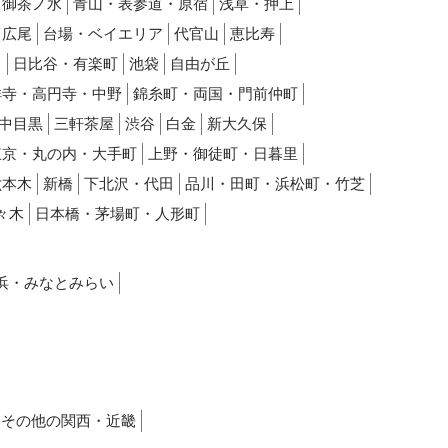
・御茶ノ水
青山・表参道・原宿
浅草・押上
・広尾
台場・ベイエリア
代官山
恵比寿
田
日比谷・有楽町
池袋
自由が丘
祥寺・高円寺・中野
錦糸町・両国・門前仲町
中目黒
三軒茶屋
渋谷
白金
新大久保
東京・丸の内・大手町
上野・御徒町・日暮里
六本木
新橋
下北沢・代田
品川・田町・浜松町・竹芝
々木
日本橋・茅場町・人形町
浜・みなとみらい
その他の関西・近畿