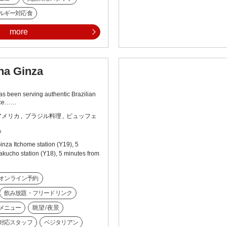
ルギー対応食
more
na Ginza
s been serving authentic Brazilian
ince……
アメリカ
ブラジル料理
ビュッフェ
島
inza Itchome station (Y19), 5
akucho station (Y18), 5 minutes from
オンライン予約
飲み放題・フリードリンク
メニュー
眺望 / 夜景
対応スタッフ
ベジタリアン