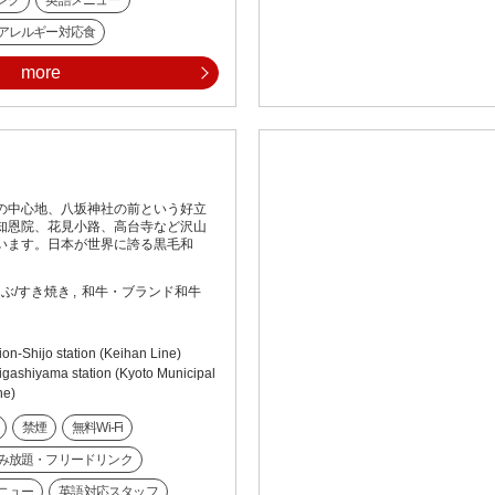
ンク
英語メニュー
アレルギー対応食
more
の中心地、八坂神社の前という好立
知恩院、花見小路、高台寺など沢山
います。日本が世界に誇る黒毛和
ぶ/すき焼き
和牛・ブランド和牛
on-Shijo station (Keihan Line)
igashiyama station (Kyoto Municipal
ne)
禁煙
無料Wi-Fi
み放題・フリードリンク
ニュー
英語対応スタッフ