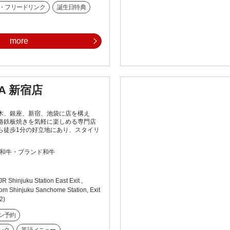
・フリードリンク
誕生日特典
more
A 新宿店
木、銀座、新宿、池袋に店を構え
格鉄板焼きを気軽に楽しめる専門店
ら徒歩1分の好立地にあり、スタイリ
和牛・ブランド和牛
JR Shinjuku Station East Exit ,
rom Shinjuku Sanchome Station, Exit
2)
ン予約