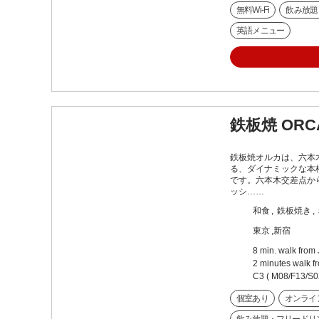
無料Wi-Fi
飲み放題
英語メニュー
鉄板焼 ORC
鉄板焼オルカは、六本
る、ダイナミックな本
です。六本木交差点か
ッシ……
和食
鉄板焼き
東京
新宿
8 min. walk from 
2 minutes walk f
C3 ( M08/F13/S0
個室あり
オンライ