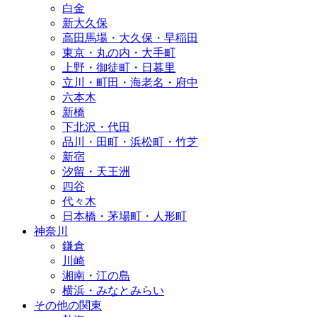
白金
新大久保
高田馬場・大久保・早稲田
東京・丸の内・大手町
上野・御徒町・日暮里
立川・町田・海老名・府中
六本木
新橋
下北沢・代田
品川・田町・浜松町・竹芝
新宿
汐留・天王洲
四谷
代々木
日本橋・茅場町・人形町
神奈川
鎌倉
川崎
湘南・江の島
横浜・みなとみらい
その他の関東