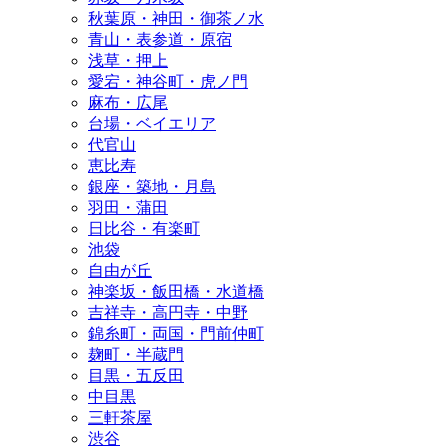
秋葉原・神田・御茶ノ水
青山・表参道・原宿
浅草・押上
愛宕・神谷町・虎ノ門
麻布・広尾
台場・ベイエリア
代官山
恵比寿
銀座・築地・月島
羽田・蒲田
日比谷・有楽町
池袋
自由が丘
神楽坂・飯田橋・水道橋
吉祥寺・高円寺・中野
錦糸町・両国・門前仲町
麹町・半蔵門
目黒・五反田
中目黒
三軒茶屋
渋谷