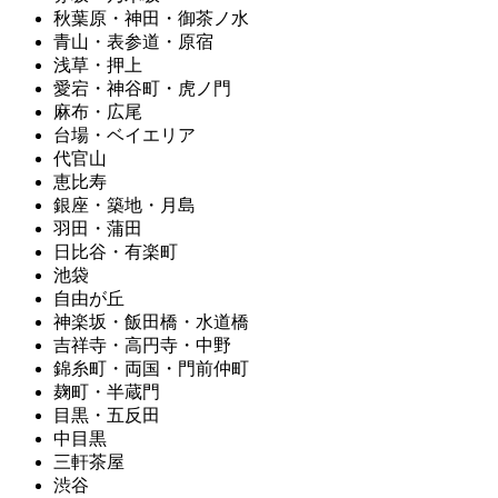
秋葉原・神田・御茶ノ水
青山・表参道・原宿
浅草・押上
愛宕・神谷町・虎ノ門
麻布・広尾
台場・ベイエリア
代官山
恵比寿
銀座・築地・月島
羽田・蒲田
日比谷・有楽町
池袋
自由が丘
神楽坂・飯田橋・水道橋
吉祥寺・高円寺・中野
錦糸町・両国・門前仲町
麹町・半蔵門
目黒・五反田
中目黒
三軒茶屋
渋谷