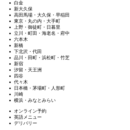
白金
新大久保
高田馬場・大久保・早稲田
東京・丸の内・大手町
上野・御徒町・日暮里
立川・町田・海老名・府中
六本木
新橋
下北沢・代田
品川・田町・浜松町・竹芝
新宿
汐留・天王洲
四谷
代々木
日本橋・茅場町・人形町
川崎
横浜・みなとみらい
オンライン予約
英語メニュー
デリバリー