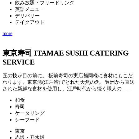
飲み放題・フリードリンク
英語メニュー
デリバリー
テイクアウト
more
東京寿司 ITAMAE SUSHI CATERING
SERVICE
匠の技が目の前に。 板前寿司の実店舗同様に食材にもこだ
わります。東京湾(江戶湾)でとれた天然の魚、豊洲から直送
された新鮮な食材を使用し、江戶時代から続く職人の……
和食
寿司
ケータリング
シーフード
東京
赤坂・乃木坂