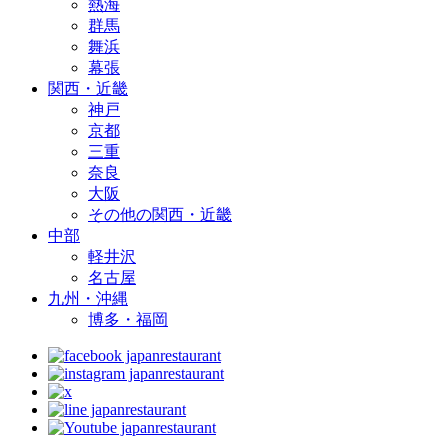
熱海
群馬
舞浜
幕張
関西・近畿
神戸
京都
三重
奈良
大阪
その他の関西・近畿
中部
軽井沢
名古屋
九州・沖縄
博多・福岡