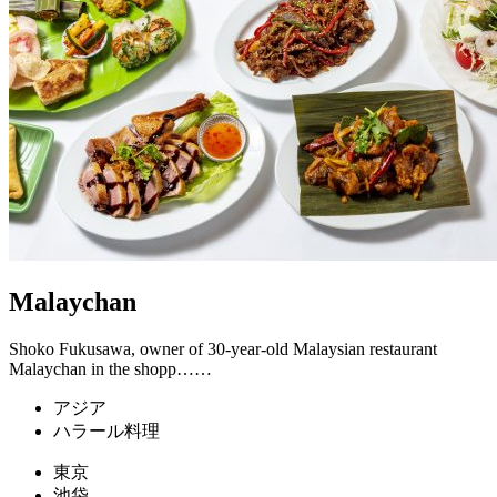
Malaychan
Shoko Fukusawa, owner of 30-year-old Malaysian restaurant
Malaychan in the shopp……
アジア
ハラール料理
東京
池袋