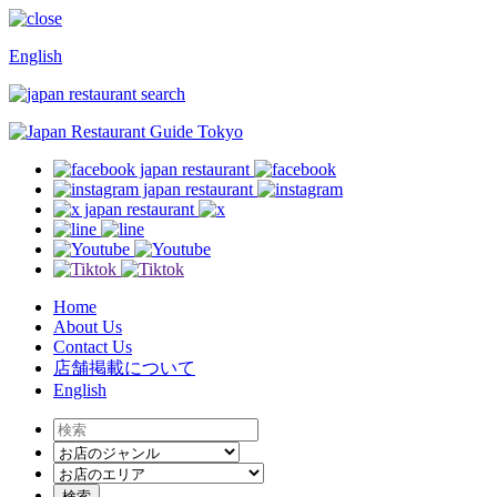
English
Home
About Us
Contact Us
店舗掲載について
English