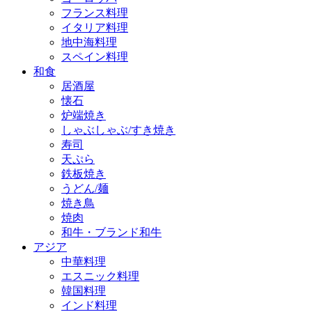
フランス料理
イタリア料理
地中海料理
スペイン料理
和食
居酒屋
懐石
炉端焼き
しゃぶしゃぶ/すき焼き
寿司
天ぷら
鉄板焼き
うどん/麺
焼き鳥
焼肉
和牛・ブランド和牛
アジア
中華料理
エスニック料理
韓国料理
インド料理