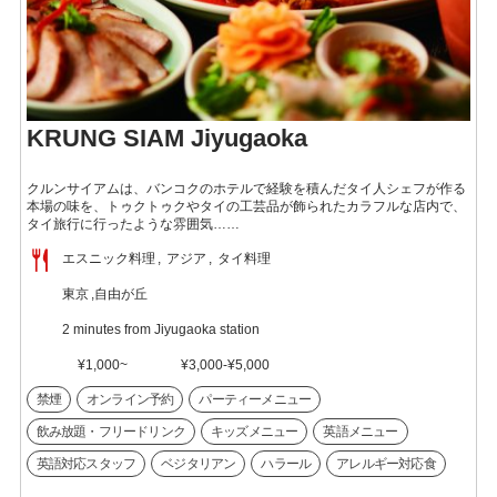
KRUNG SIAM Jiyugaoka
クルンサイアムは、バンコクのホテルで経験を積んだタイ人シェフが作る
本場の味を、トゥクトゥクやタイの工芸品が飾られたカラフルな店内で、
タイ旅行に行ったような雰囲気……
エスニック料理
アジア
タイ料理
東京
自由が丘
2 minutes from Jiyugaoka station
¥1,000~
¥3,000-¥5,000
禁煙
オンライン予約
パーティーメニュー
飲み放題・フリードリンク
キッズメニュー
英語メニュー
英語対応スタッフ
ベジタリアン
ハラール
アレルギー対応食