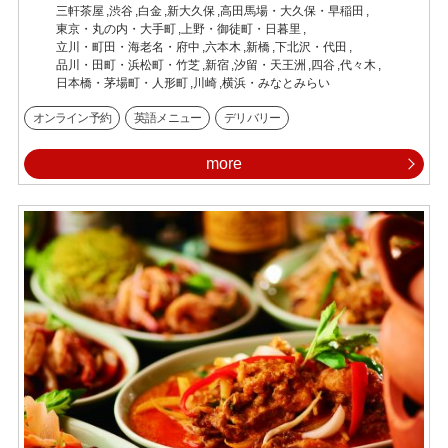
三軒茶屋
渋谷
白金
新大久保
高田馬場・大久保・早稲田
東京・丸の内・大手町
上野・御徒町・日暮里
立川・町田・海老名・府中
六本木
新橋
下北沢・代田
品川・田町・浜松町・竹芝
新宿
汐留・天王洲
四谷
代々木
日本橋・茅場町・人形町
川崎
横浜・みなとみらい
オンライン予約
英語メニュー
デリバリー
more