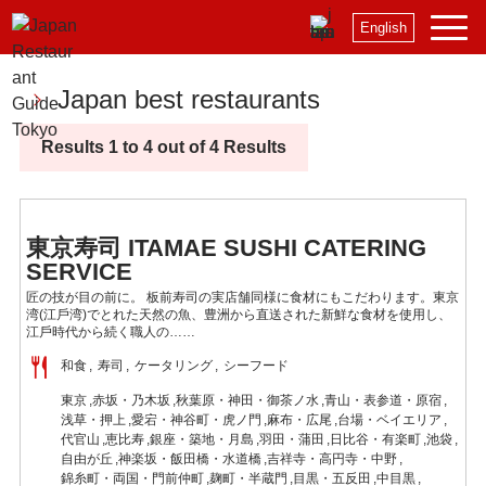
English
Japan best restaurants
Results 1 to 4 out of 4 Results
東京寿司 ITAMAE SUSHI CATERING
SERVICE
匠の技が目の前に。 板前寿司の実店舗同様に食材にもこだわります。東京
湾(江戶湾)でとれた天然の魚、豊洲から直送された新鮮な食材を使用し、
江戶時代から続く職人の……
和食
寿司
ケータリング
シーフード
東京
赤坂・乃木坂
秋葉原・神田・御茶ノ水
青山・表参道・原宿
浅草・押上
愛宕・神谷町・虎ノ門
麻布・広尾
台場・ベイエリア
代官山
恵比寿
銀座・築地・月島
羽田・蒲田
日比谷・有楽町
池袋
自由が丘
神楽坂・飯田橋・水道橋
吉祥寺・高円寺・中野
錦糸町・両国・門前仲町
麹町・半蔵門
目黒・五反田
中目黒