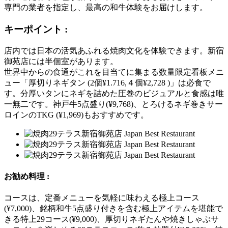
専門の業者を指定し、最高の和牛体験をお届けします。
キーポイント :
店内では日本の活気あふれる焼肉文化を体験できます。新宿
御苑店には半個室があります。
世界中からの食通がこれを目当てに集まる数量限定看板メニ
ュー「厚切りネギタン (2個¥1.716,４個¥2,728 )」は必食で
す。分厚いタンにネギを詰めた圧巻のビジュアルと食感は唯
一無二です。神戸牛5点盛り(¥9,768)、とろけるネギ巻きサー
ロインのTKG (¥1,969)もおすすめです。
お勧め料理 :
コースは、定番メニューを気軽に味わえる極上コース
(¥7,000)、銘柄和牛5点盛り付きを含む極上アイテムを堪能で
きる特上29コース(¥9,000)、厚切りネギたんや焼きしゃぶサ