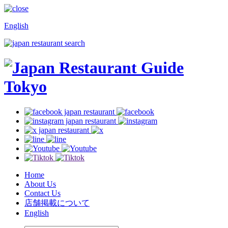
English
Home
About Us
Contact Us
店舗掲載について
English