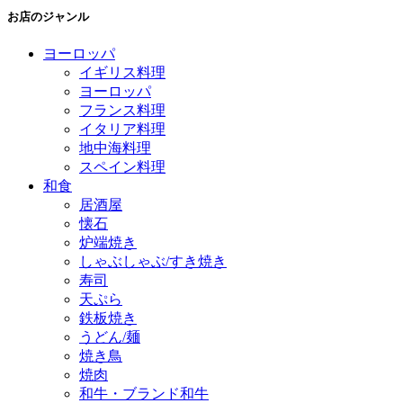
お店のジャンル
ヨーロッパ
イギリス料理
ヨーロッパ
フランス料理
イタリア料理
地中海料理
スペイン料理
和食
居酒屋
懐石
炉端焼き
しゃぶしゃぶ/すき焼き
寿司
天ぷら
鉄板焼き
うどん/麺
焼き鳥
焼肉
和牛・ブランド和牛