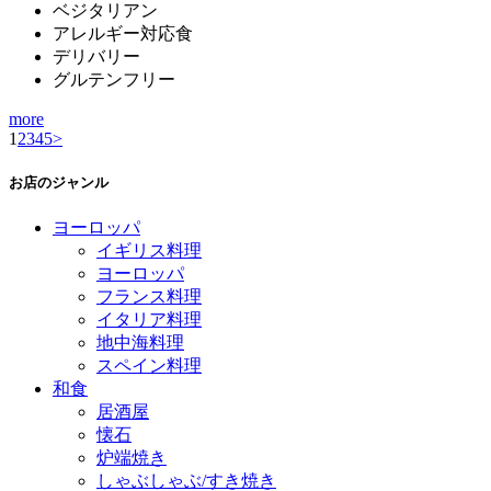
ベジタリアン
アレルギー対応食
デリバリー
グルテンフリー
more
1
2
3
4
5
>
お店のジャンル
ヨーロッパ
イギリス料理
ヨーロッパ
フランス料理
イタリア料理
地中海料理
スペイン料理
和食
居酒屋
懐石
炉端焼き
しゃぶしゃぶ/すき焼き