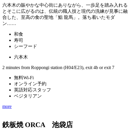
六本木の賑やかな中心街にありながら、一歩足を踏み入れる
とそこに広がるのは、伝統の職人技と現代の洗練が見事に融
合した、至高の食の聖地「鮨 龍馬」。落ち着いたモダ
ン……
和食
寿司
シーフード
六本木
2 minutes from Roppongi station (H04/E23), exit 4b or exit 7
無料Wi-Fi
オンライン予約
英語対応スタッフ
ベジタリアン
more
鉄板焼 ORCA 池袋店