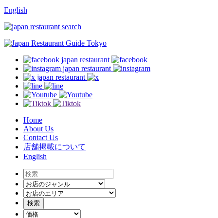
English
Home
About Us
Contact Us
店舗掲載について
English