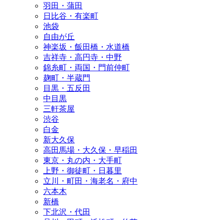
羽田・蒲田
日比谷・有楽町
池袋
自由が丘
神楽坂・飯田橋・水道橋
吉祥寺・高円寺・中野
錦糸町・両国・門前仲町
麹町・半蔵門
目黒・五反田
中目黒
三軒茶屋
渋谷
白金
新大久保
高田馬場・大久保・早稲田
東京・丸の内・大手町
上野・御徒町・日暮里
立川・町田・海老名・府中
六本木
新橋
下北沢・代田