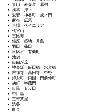
青山・表参道・原宿
浅草・押上
愛宕・神谷町・虎ノ門
麻布・広尾
台場・ベイエリア
代官山
恵比寿
銀座・築地・月島
羽田・蒲田
日比谷・有楽町
池袋
自由が丘
神楽坂・飯田橋・水道橋
吉祥寺・高円寺・中野
錦糸町・両国・門前仲町
麹町・半蔵門
目黒・五反田
中目黒
三軒茶屋
渋谷
白金