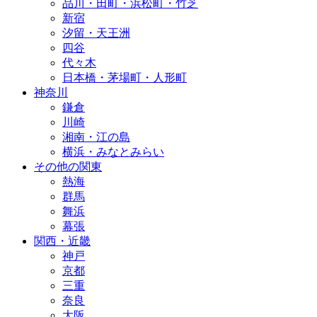
品川・田町・浜松町・竹芝
新宿
汐留・天王洲
四谷
代々木
日本橋・茅場町・人形町
神奈川
鎌倉
川崎
湘南・江の島
横浜・みなとみらい
その他の関東
熱海
群馬
舞浜
幕張
関西・近畿
神戸
京都
三重
奈良
大阪