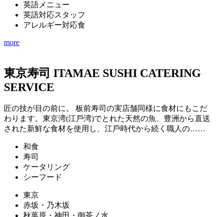
英語メニュー
英語対応スタッフ
アレルギー対応食
more
東京寿司 ITAMAE SUSHI CATERING
SERVICE
匠の技が目の前に。 板前寿司の実店舗同様に食材にもこだ
わります。東京湾(江戶湾)でとれた天然の魚、豊洲から直送
された新鮮な食材を使用し、江戶時代から続く職人の……
和食
寿司
ケータリング
シーフード
東京
赤坂・乃木坂
秋葉原・神田・御茶ノ水