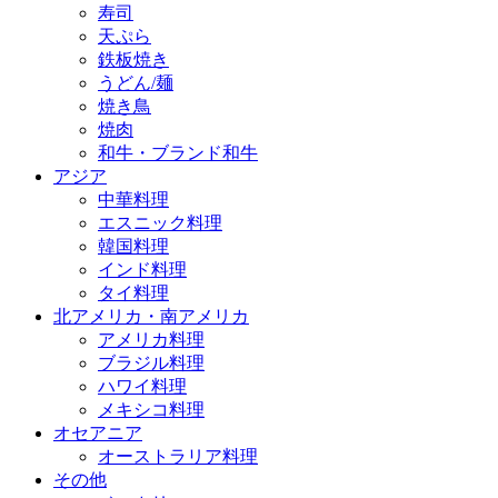
寿司
天ぷら
鉄板焼き
うどん/麺
焼き鳥
焼肉
和牛・ブランド和牛
アジア
中華料理
エスニック料理
韓国料理
インド料理
タイ料理
北アメリカ・南アメリカ
アメリカ料理
ブラジル料理
ハワイ料理
メキシコ料理
オセアニア
オーストラリア料理
その他