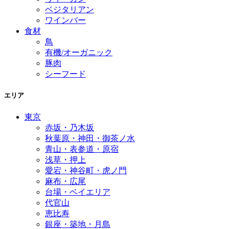
ベジタリアン
ワインバー
食材
鳥
有機/オーガニック
豚肉
シーフード
エリア
東京
赤坂・乃木坂
秋葉原・神田・御茶ノ水
青山・表参道・原宿
浅草・押上
愛宕・神谷町・虎ノ門
麻布・広尾
台場・ベイエリア
代官山
恵比寿
銀座・築地・月島