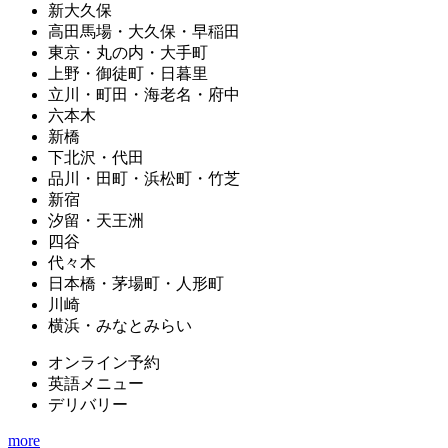
新大久保
高田馬場・大久保・早稲田
東京・丸の内・大手町
上野・御徒町・日暮里
立川・町田・海老名・府中
六本木
新橋
下北沢・代田
品川・田町・浜松町・竹芝
新宿
汐留・天王洲
四谷
代々木
日本橋・茅場町・人形町
川崎
横浜・みなとみらい
オンライン予約
英語メニュー
デリバリー
more