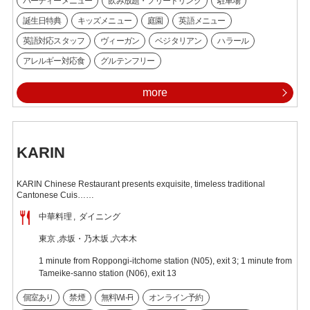
パーティーメニュー
飲み放題・フリードリンク
駐車場
誕生日特典
キッズメニュー
庭園
英語メニュー
英語対応スタッフ
ヴィーガン
ベジタリアン
ハラール
アレルギー対応食
グルテンフリー
more
KARIN
KARIN Chinese Restaurant presents exquisite, timeless traditional
Cantonese Cuis……
中華料理
ダイニング
東京
赤坂・乃木坂
六本木
1 minute from Roppongi-itchome station (N05), exit 3; 1 minute from
Tameike-sanno station (N06), exit 13
個室あり
禁煙
無料Wi-Fi
オンライン予約