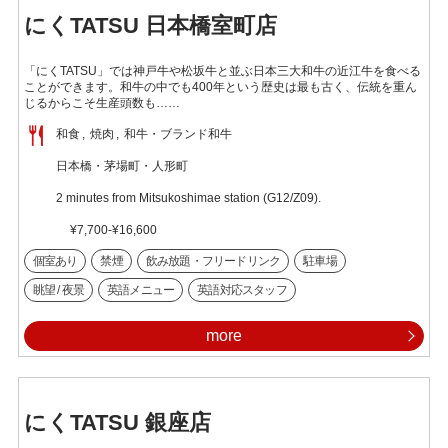
にくTATSU 日本橋室町店
「にくTATSU」では神戸牛や松坂牛と並ぶ日本三大和牛の近江牛を食べる
ことができます。和牛の中でも400年という歴史は最も古く、伝統を重ん
じるからこそ生産頭数も……
和食
焼肉
和牛・ブランド和牛
日本橋・茅場町・人形町
2 minutes from Mitsukoshimae station (G12/Z09).
¥7,700-¥16,600
個室あり
禁煙
飲み放題・フリードリンク
駐車場
眺望 / 夜景
英語メニュー
英語対応スタッフ
more
にくTATSU 銀座店