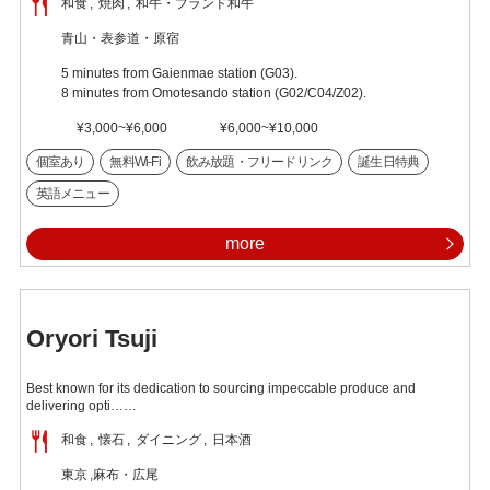
和食
焼肉
和牛・ブランド和牛
青山・表参道・原宿
5 minutes from Gaienmae station (G03).
8 minutes from Omotesando station (G02/C04/Z02).
¥3,000~¥6,000
¥6,000~¥10,000
個室あり
無料Wi-Fi
飲み放題・フリードリンク
誕生日特典
英語メニュー
more
Oryori Tsuji
Best known for its dedication to sourcing impeccable produce and
delivering opti……
和食
懐石
ダイニング
日本酒
東京
麻布・広尾