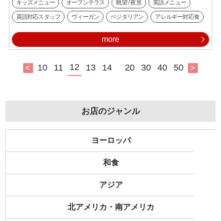
キッズメニュー
オープンテラス
眺望 / 夜景
英語メニュー
英語対応スタッフ
ヴィーガン
ベジタリアン
アレルギー対応食
more
12
10
11
13
14
20
30
40
50
<
>
お店のジャンル
ヨーロッパ
和食
アジア
北アメリカ・南アメリカ