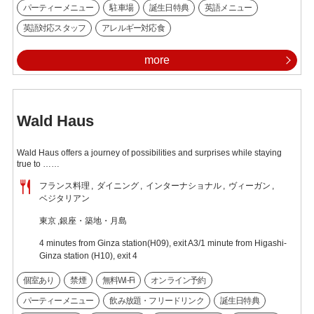
パーティーメニュー
駐車場
誕生日特典
英語メニュー
英語対応スタッフ
アレルギー対応食
more
Wald Haus
Wald Haus offers a journey of possibilities and surprises while staying
true to ……
フランス料理
ダイニング
インターナショナル
ヴィーガン
ベジタリアン
東京
銀座・築地・月島
4 minutes from Ginza station(H09), exit A3/1 minute from Higashi-
Ginza station (H10), exit 4
個室あり
禁煙
無料Wi-Fi
オンライン予約
パーティーメニュー
飲み放題・フリードリンク
誕生日特典