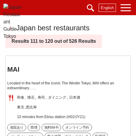
English
Japan best restaurants
Results 111 to 120 out of 526 Results
MAI
Located in the heart of the iconic The Westin Tokyo, MAI offers an
extraordinary……
和食
懐石
寿司
ダイニング
日本酒
東京
恵比寿
10 minutes from Ebisu station (H02/JY21)
個室あり
禁煙
無料Wi-Fi
オンライン予約