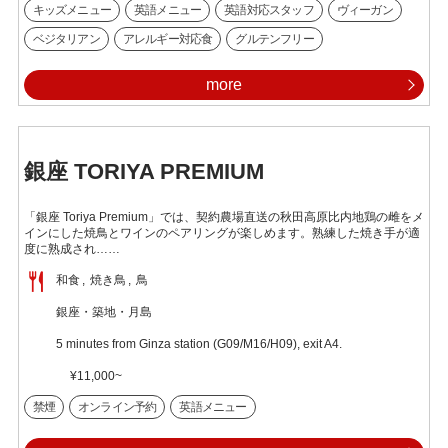
キッズメニュー
英語メニュー
英語対応スタッフ
ヴィーガン
ベジタリアン
アレルギー対応食
グルテンフリー
more
銀座 TORIYA PREMIUM
「銀座 Toriya Premium」では、契約農場直送の秋田高原比内地鶏の雌をメ
インにした焼鳥とワインのペアリングが楽しめます。熟練した焼き手が適
度に熟成され……
和食
焼き鳥
鳥
銀座・築地・月島
5 minutes from Ginza station (G09/M16/H09), exit A4.
¥11,000~
禁煙
オンライン予約
英語メニュー