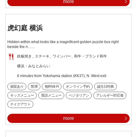
more
虎幻庭 横浜
Hidden within what looks like a magnificent golden puzzle box right
beside the n……
鉄板焼き
ステーキ
ワインバー
和牛・ブランド和牛
横浜・みなとみらい
6 minutes from Yokohama station (KK37), N. West exit.
個室あり
禁煙
無料Wi-Fi
オンライン予約
誕生日特典
キッズメニュー
英語メニュー
ベジタリアン
アレルギー対応食
テイクアウト
more