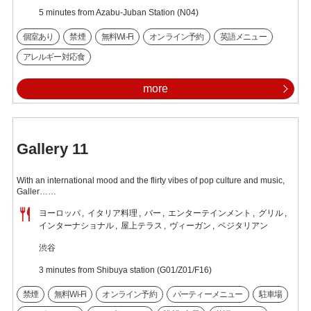
5 minutes from Azabu-Juban Station (N04)
個室あり
禁煙
無料Wi-Fi
オンライン予約
英語メニュー
アレルギー対応食
more
Gallery 11
With an international mood and the flirty vibes of pop culture and music,
Galler……
ヨーロッパ
イタリア料理
バー
エンターテインメント
グリル
インターナショナル
屋上テラス
ヴィーガン
ベジタリアン
渋谷
3 minutes from Shibuya station (G01/Z01/F16)
禁煙
無料Wi-Fi
オンライン予約
パーティーメニュー
駐車場