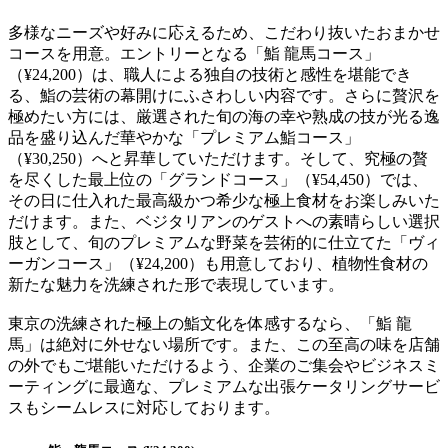
多様なニーズや好みに応えるため、こだわり抜いたおまかせ
コースを用意。エントリーとなる「鮨 龍馬コース」
（¥24,200）は、職人による独自の技術と感性を堪能でき
る、鮨の芸術の幕開けにふさわしい内容です。さらに贅沢を
極めたい方には、厳選された旬の海の幸や熟成の技が光る逸
品を盛り込んだ華やかな「プレミアム鮨コース」
（¥30,250）へと昇華していただけます。そして、究極の贅
を尽くした最上位の「グランドコース」（¥54,450）では、
その日に仕入れた最高級かつ希少な極上食材をお楽しみいた
だけます。また、ベジタリアンのゲストへの素晴らしい選択
肢として、旬のプレミアムな野菜を芸術的に仕立てた「ヴィ
ーガンコース」（¥24,200）も用意しており、植物性食材の
新たな魅力を洗練された形で表現しています。
東京の洗練された極上の鮨文化を体感するなら、「鮨 龍
馬」は絶対に外せない場所です。また、この至高の味を店舗
の外でもご堪能いただけるよう、企業のご集会やビジネスミ
ーティングに最適な、プレミアムな出張ケータリングサービ
スもシームレスに対応しております。