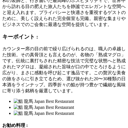
和の装飾と、行き届いた最高峰のホスピタリティで、世界中
から訪れる目の肥えた旅人たちを静謐でエレガントな空間へ
と迎え入れます。プライバシーと快適さを重視するゲストの
ために、美しく設えられた完全個室も完備。親密な集まりや
ビジネスでのご会食に最適な空間を提供しています。
キーポイント :
カウンター席の目の前で繰り広げられるのは、職人の卓越し
た技術。その真骨頂とも言えるのが、名物の「熟成マグロ」
です。伝統に裏打ちされた精密な技法で完璧な状態へと熟成
されたマグロは、凝縮された旨味が口の中でとろけるように
広がり、まさに感動を呼び起こす逸品です。この贅沢な美食
の旅をさらに引き立てるため、選び抜かれた20〜30種類の日
本酒をラインナップ。四季折々の鮨が持つ豊かで繊細な風味
に寄り添う銘柄を厳選しています。
お勧め料理 :