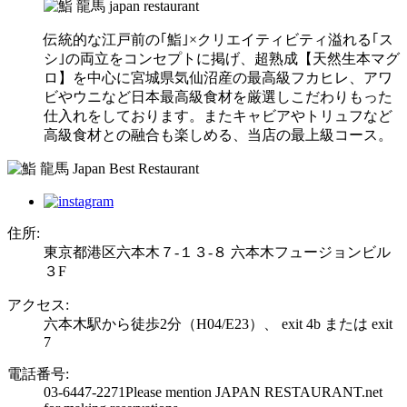
伝統的な江戸前の｢鮨｣×クリエイティビティ溢れる｢ス
シ｣の両立をコンセプトに掲げ、超熟成【天然生本マグ
ロ】を中心に宮城県気仙沼産の最高級フカヒレ、アワ
ビやウニなど日本最高級食材を厳選しこだわりもった
仕入れをしております。またキャビアやトリュフなど
高級食材との融合も楽しめる、当店の最上級コース。
住所:
東京都港区六本木７-１３-８ 六本木フュージョンビル
３F
アクセス:
六本木駅から徒歩2分（H04/E23）、 exit 4b または exit
7
電話番号:
03-6447-2271
Please mention JAPAN RESTAURANT.net