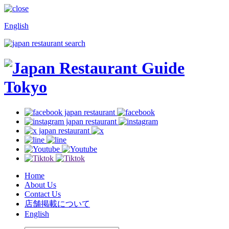
English
Home
About Us
Contact Us
店舗掲載について
English