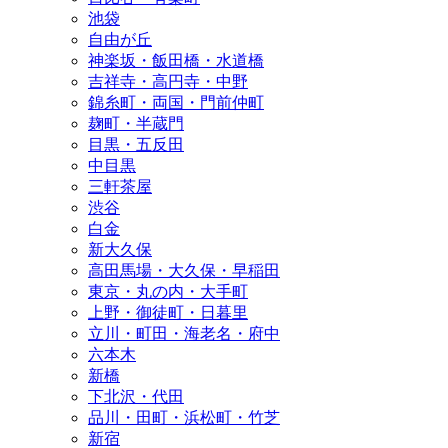
池袋
自由が丘
神楽坂・飯田橋・水道橋
吉祥寺・高円寺・中野
錦糸町・両国・門前仲町
麹町・半蔵門
目黒・五反田
中目黒
三軒茶屋
渋谷
白金
新大久保
高田馬場・大久保・早稲田
東京・丸の内・大手町
上野・御徒町・日暮里
立川・町田・海老名・府中
六本木
新橋
下北沢・代田
品川・田町・浜松町・竹芝
新宿