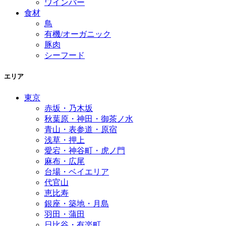
ワインバー
食材
鳥
有機/オーガニック
豚肉
シーフード
エリア
東京
赤坂・乃木坂
秋葉原・神田・御茶ノ水
青山・表参道・原宿
浅草・押上
愛宕・神谷町・虎ノ門
麻布・広尾
台場・ベイエリア
代官山
恵比寿
銀座・築地・月島
羽田・蒲田
日比谷・有楽町