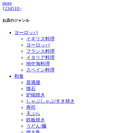
more
1
2
3
4
5
10
>
お店のジャンル
ヨーロッパ
イギリス料理
ヨーロッパ
フランス料理
イタリア料理
地中海料理
スペイン料理
和食
居酒屋
懐石
炉端焼き
しゃぶしゃぶ/すき焼き
寿司
天ぷら
鉄板焼き
うどん/麺
焼き鳥