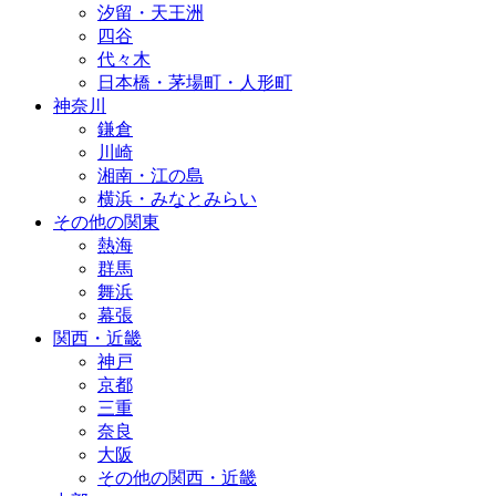
汐留・天王洲
四谷
代々木
日本橋・茅場町・人形町
神奈川
鎌倉
川崎
湘南・江の島
横浜・みなとみらい
その他の関東
熱海
群馬
舞浜
幕張
関西・近畿
神戸
京都
三重
奈良
大阪
その他の関西・近畿