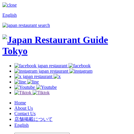
English
Home
About Us
Contact Us
店舗掲載について
English