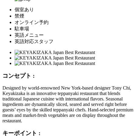
個室あり
禁煙
オンライン予約
駐車場
英語メニュー
英語対応スタッフ
コンセプト :
Designed by world-renowned New York-based designer Tony Chi,
Keyakizaka is an innovative teppanyaki restaurant that blends
traditional Japanese cuisine with international flavors. Seasonal
ingredients are dynamically sliced, seared and served right before
guests’ eyes by the skilled teppanyaki chefs. Hand-selected premium
meats and market-fresh vegetables are on display throughout the
restaurant.
キーポイント :