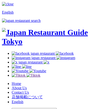
English
Home
About Us
Contact Us
店舗掲載について
English