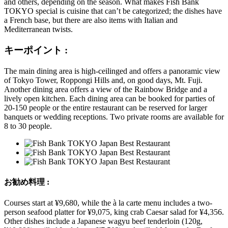
and others, depending on the season. What makes Fish Bank
TOKYO special is cuisine that can’t be categorized; the dishes have
a French base, but there are also items with Italian and
Mediterranean twists.
キーポイント :
The main dining area is high-ceilinged and offers a panoramic view
of Tokyo Tower, Roppongi Hills and, on good days, Mt. Fuji.
Another dining area offers a view of the Rainbow Bridge and a
lively open kitchen. Each dining area can be booked for parties of
20-150 people or the entire restaurant can be reserved for larger
banquets or wedding receptions. Two private rooms are available for
8 to 30 people.
お勧め料理 :
Courses start at ¥9,680, while the à la carte menu includes a two-
person seafood platter for ¥9,075, king crab Caesar salad for ¥4,356.
Other dishes include a Japanese wagyu beef tenderloin (120g,