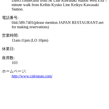
Direct connection from JR Line Kawasaki Station West Exit 7
minute walk from Keihin Kyuko Line Keikyu Kawasaki
Station.
電話番号:
044-589-7401
(please mention JAPAN RESTAURANT.net
for making reservations)
営業時間:
11am-11pm (LO 10pm)
休業日:
座席数:
103
ホームページ:
http://www.cpkjapan.com/