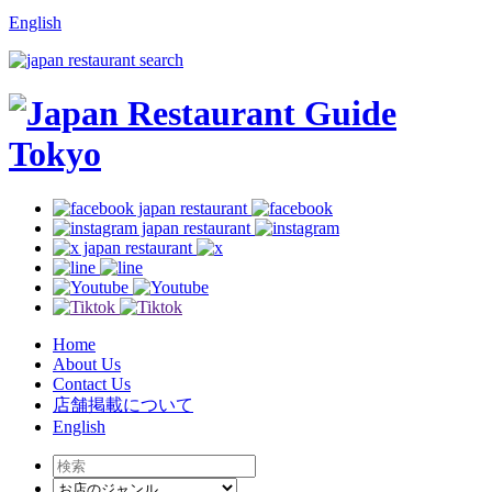
English
Home
About Us
Contact Us
店舗掲載について
English