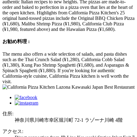
authentic Italian recipes to new heights. The pizzas are made-to-
order and baked to perfection in a pizza oven that lies at the heart of
the open kitchen. Highlights from California Pizza Kitchen's 25
original hand-tossed pizzas include the Original BBQ Chicken Pizza
(¥1,680), Malibu Shrimp Pizza (¥1,980), California Club Pizza
(¥1,980, featured above) and the Hawaiian Pizza (¥1,680).
お勧め料理 :
The menu also offers a wide selection of salads, and pasta dishes
such as the Thai Crunch Salad (¥1,280), California Cobb Salad
(¥1,380), Kung Pao Shrimp Spaghetti (¥1,680), and Asparagus &
Spinach Spaghetti (¥1,880). If you're looking for authentic
California-style cuisine, California Pizza kitchen is well worth the
visit.
住所:
神奈川県川崎市幸区堀川町 72-1 ラゾーナ川崎 4階
アクセス: