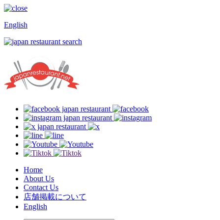
English
Home
About Us
Contact Us
店舗掲載について
English