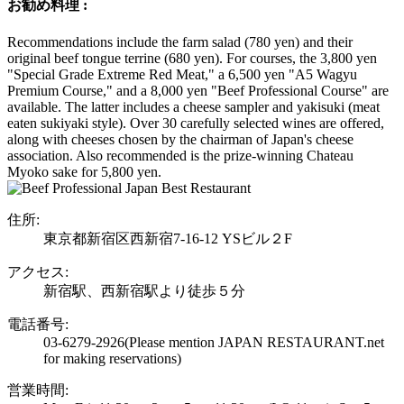
お勧め料理 :
Recommendations include the farm salad (780 yen) and their
original beef tongue terrine (680 yen). For courses, the 3,800 yen
"Special Grade Extreme Red Meat," a 6,500 yen "A5 Wagyu
Premium Course," and a 8,000 yen "Beef Professional Course" are
available. The latter includes a cheese sampler and yakisuki (meat
eaten sukiyaki style). Over 30 carefully selected wines are offered,
along with cheeses chosen by the chairman of Japan's cheese
association. Also recommended is the prize-winning Chateau
Myoko sake for 5,800 yen.
住所:
東京都新宿区西新宿7-16-12 YSビル２F
アクセス:
新宿駅、西新宿駅より徒歩５分
電話番号:
03-6279-2926
(Please mention JAPAN RESTAURANT.net
for making reservations)
営業時間: