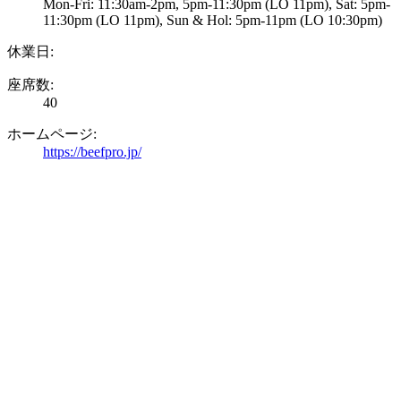
Mon-Fri: 11:30am-2pm, 5pm-11:30pm (LO 11pm), Sat: 5pm-
11:30pm (LO 11pm), Sun & Hol: 5pm-11pm (LO 10:30pm)
休業日:
座席数:
40
ホームページ:
https://beefpro.jp/