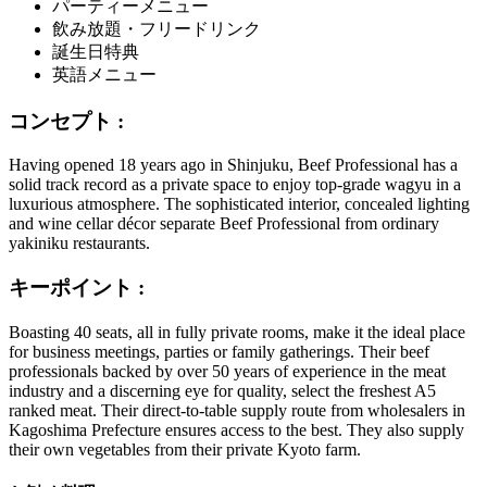
パーティーメニュー
飲み放題・フリードリンク
誕生日特典
英語メニュー
コンセプト :
Having opened 18 years ago in Shinjuku, Beef Professional has a
solid track record as a private space to enjoy top-grade wagyu in a
luxurious atmosphere. The sophisticated interior, concealed lighting
and wine cellar décor separate Beef Professional from ordinary
yakiniku restaurants.
キーポイント :
Boasting 40 seats, all in fully private rooms, make it the ideal place
for business meetings, parties or family gatherings. Their beef
professionals backed by over 50 years of experience in the meat
industry and a discerning eye for quality, select the freshest A5
ranked meat. Their direct-to-table supply route from wholesalers in
Kagoshima Prefecture ensures access to the best. They also supply
their own vegetables from their private Kyoto farm.