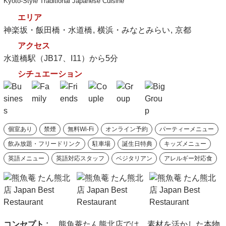
Kyoto-Style Traditional Japanese Cuisine
エリア
神楽坂・飯田橋・水道橋
横浜・みなとみらい
京都
アクセス
水道橋駅（JB17、I11）から5分
シチュエーション
個室あり
禁煙
無料Wi-Fi
オンライン予約
パーティーメニュー
飲み放題・フリードリンク
駐車場
誕生日特典
キッズメニュー
英語メニュー
英語対応スタッフ
ベジタリアン
アレルギー対応食
コンセプト :
熊魚菴たん熊北店では、素材を活かした本物