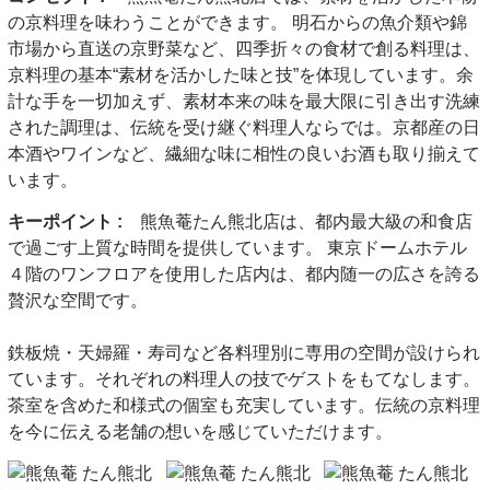
の京料理を味わうことができます。 明石からの魚介類や錦
市場から直送の京野菜など、四季折々の食材で創る料理は、
京料理の基本“素材を活かした味と技”を体現しています。余
計な手を一切加えず、素材本来の味を最大限に引き出す洗練
された調理は、伝統を受け継ぐ料理人ならでは。京都産の日
本酒やワインなど、繊細な味に相性の良いお酒も取り揃えて
います。
キーポイント :
熊魚菴たん熊北店は、都内最大級の和食店
で過ごす上質な時間を提供しています。 東京ドームホテル
４階のワンフロアを使用した店内は、都内随一の広さを誇る
贅沢な空間です。
鉄板焼・天婦羅・寿司など各料理別に専用の空間が設けられ
ています。それぞれの料理人の技でゲストをもてなします。
茶室を含めた和様式の個室も充実しています。伝統の京料理
を今に伝える老舗の想いを感じていただけます。