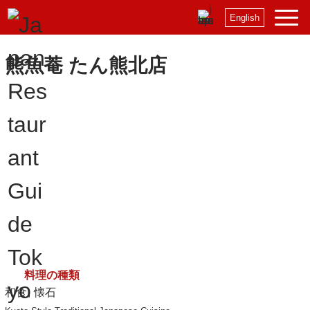
English
熊魚菴 たん熊北店
料理の種類
和食
懐石