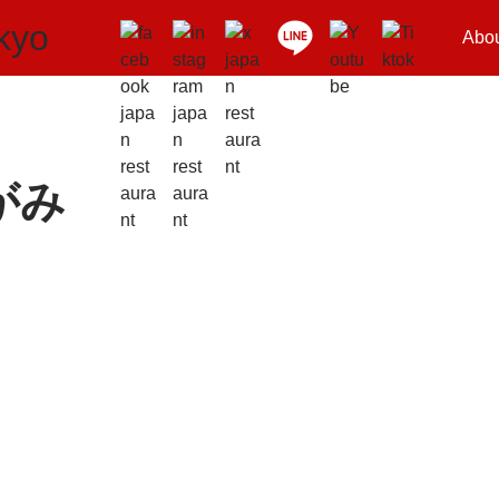
Abo
がみ