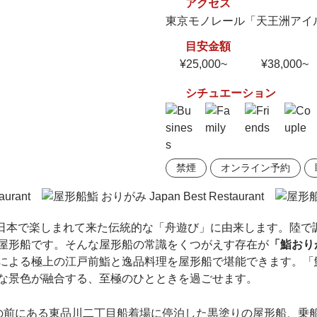
アクセス
東京モノレール「天王洲アイ
目安金額
¥25,000~
¥38,000~
シチュエーション
禁煙
オンライン予約
日本で楽しまれて来た伝統的な「舟遊び」に由来します。陸で
屋形船です。そんな屋形船の常識をくつがえす存在が
「鮨おり
による極上の江戸前鮨と逸品料理を屋形船で堪能できます。「
な景色が融合する、至極のひとときを過ごせます。
の前にある東品川二丁目船着場に停泊した黒塗りの屋形船、乗