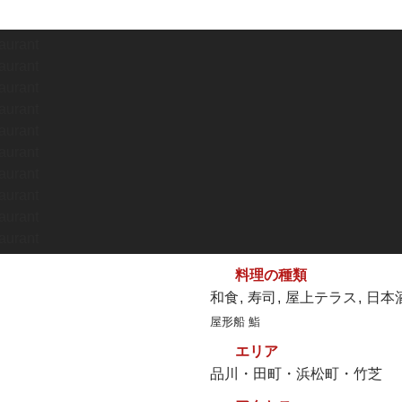
料理の種類
和食
寿司
屋上テラス
日本
屋形船 鮨
エリア
品川・田町・浜松町・竹芝