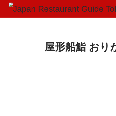
屋形船鮨 おり