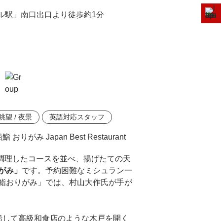
ル駅」南口出口より徒歩約1分
眺望 / 夜景
英語対応スタッフ
調理したコースを並べ、揚げたての天
がみ」
です。予約困難なミシュラン一
鮨おりがみ」では、村山大作氏が手が
船して高級和食店のような木戸を開く