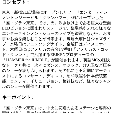
コンセプト :
東京・新橋
SL
広場前にオープンしたフードエンターテイン
メントレジャービル「グランハマー」
3F
にオープンした
「座・グラン東京」では、天井吹き抜けまである巨大な壁面
LED
ビジョンに囲まれたステージで、臨場感あふれる様々な
エンターテインメントショーのライブを鑑賞しながら、お食
事やお酒を楽しむことが出来ます。毎週火曜日はジャズライ
ブ、水曜日はアニメソングナイト、金曜日はディスコナイ
ト、木曜日にはアメリカの有名
TV
番組「アメリカズ・ゴッ
ド・タレント」で活躍する
EBIKEN
プロデュースの
「
HAMMER the JUMBLE
」が開催されます。英語
MC
の軽快
なトークと共に、次々にダンス、マジック、けん玉など圧巻
のショーが繰り広げられます。その他にも不定期にアーティ
ストによるコンサート、ディスコ、昭和歌謡や日本伝統芸
能、コメディ、イリュージョン、格闘技など、様々なジャン
ルのショーが開催されます。
キーポイント :
『座・グラン東京』は、中央に花道のあるステージと客席の