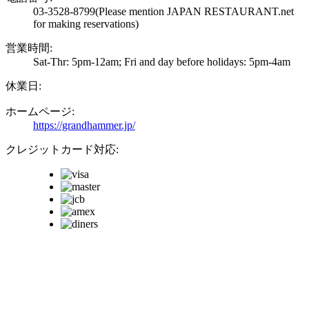
03-3528-8799
(Please mention JAPAN RESTAURANT.net
for making reservations)
営業時間:
Sat-Thr: 5pm-12am; Fri and day before holidays: 5pm-4am
休業日:
ホームページ:
https://grandhammer.jp/
クレジットカード対応: