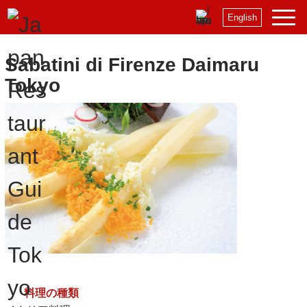
English
Sabatini di Firenze Daimaru
Tokyo
料理の種類