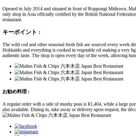
Opened in July 2014 and situated in front of Roppongi Midtown, Malins
only shop in Asia officially certified by the British National Federat
restaurant.
キーポイント :
The wild cod and other seasonal fresh fish are sourced every week di
Hokkaido and everything is cooked in vegetable oil making a very light,
authentic taste. The shop is open every day of the week, allowing hun
お勧め料理 :
A regular order with a side of mushy peas is ¥1,404, while a large porti
also available. Dining in, take away or delivery upon request, the dé