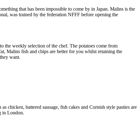
something that has been impossible to come by in Japan. Malins is the
tional, was trained by the federation NFFF before opening the
to the weekly selection of the chef. The potatoes come from
t, Malins fish and chips are better for you whilst retaining the
 they want.
h as chicken, battered sausage, fish cakes and Cornish style pasties are
ng in London.