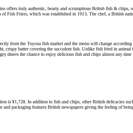
 offers truly authentic, hearty and scrumptious British fish & chips, 
ion of Fish Friers, which was established in 1913. The chef, a British na
rectly from the Toyosu fish market and the menu will change according 
 crispy batter covering the succulent fish. Unlike fish fried in animal fa
gry diners the chance to enjoy delicious fish and chips almost any time
on is ¥1,728. In addition to fish and chips, other British delicacies suc
cor and packaging features British newspapers giving the feeling of bei