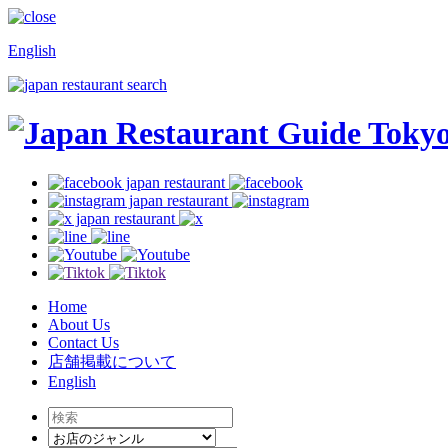
English
Home
About Us
Contact Us
店舗掲載について
English