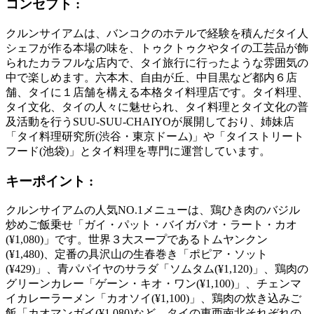
コンセプト :
クルンサイアムは、バンコクのホテルで経験を積んだタイ人
シェフが作る本場の味を、トゥクトゥクやタイの工芸品が飾
られたカラフルな店内で、タイ旅行に行ったような雰囲気の
中で楽しめます。六本木、自由が丘、中目黒など都内６店
舗、タイに１店舗を構える本格タイ料理店です。タイ料理、
タイ文化、タイの人々に魅せられ、タイ料理とタイ文化の普
及活動を行うSUU-SUU-CHAIYOが展開しており、姉妹店
「タイ料理研究所(渋谷・東京ドーム)」や「タイストリート
フード(池袋)」とタイ料理を専門に運営しています。
キーポイント :
クルンサイアムの人気NO.1メニューは、鶏ひき肉のバジル
炒めご飯乗せ「ガイ・パット・バイガパオ・ラート・カオ
(¥1,080)」です。世界３大スープであるトムヤンクン
(¥1,480)、定番の具沢山の生春巻き「ポピア・ソット
(¥429)」、青パパイヤのサラダ「ソムタム(¥1,120)」、鶏肉の
グリーンカレー「ゲーン・キオ・ワン(¥1,100)」、チェンマ
イカレーラーメン「カオソイ(¥1,100)」、鶏肉の炊き込みご
飯「カオマンガイ(¥1,080)など、タイの東西南北それぞれの