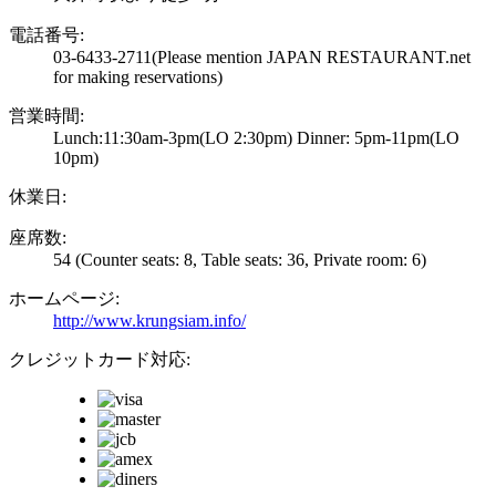
電話番号:
03-6433-2711
(Please mention JAPAN RESTAURANT.net
for making reservations)
営業時間:
Lunch:11:30am-3pm(LO 2:30pm) Dinner: 5pm-11pm(LO
10pm)
休業日:
座席数:
54 (Counter seats: 8, Table seats: 36, Private room: 6)
ホームページ:
http://www.krungsiam.info/
クレジットカード対応: