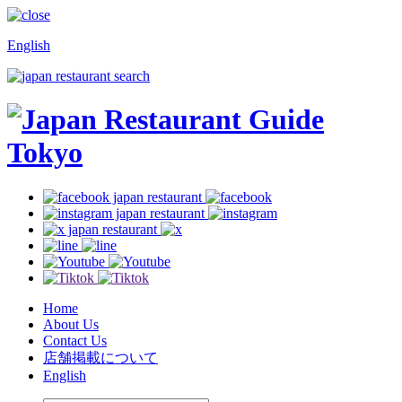
English
Home
About Us
Contact Us
店舗掲載について
English