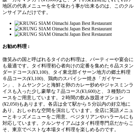
地区の代表メニューを全て味わう事が出来るのは、このクル
ンサイアムだけです。
お勧め料理 :
微笑みの国と呼ばれるタイのお料理は、パーティーや宴会に
も最適です。タイ料理初心者向けの定番を集めた６品スタン
ダードコース(¥3,100)、タイ東北部イサーン地方の郷土料理
６品コース(¥3,100)、鶏肉のスパイシー焼き「ガイヤー
ン」、トムヤンクンと海鮮と卵のカレー炒めやジャスミンラ
イスも入った少し豪華な７品コース(¥3,600)と、３種類のコ
ースをご用意しています。２時間の飲み放題オプション
(¥2,050)もあります。各店は全て駅から５分以内の好立地に
あり、おしゃれな空間を演出しています。全店に英語メニュ
ーとキッズメニューをご用意、ベジタリアンやハラールにも
対応しています。クルンサイアムはタイ料理専門店だからこ
そ、東京でベストな本場タイ料理を楽しめるのです。