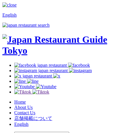
English
Home
About Us
Contact Us
店舗掲載について
English