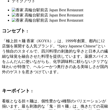
テイクアウト
コンセプト :
「極上担々麺 香家（KOYA）」は、1999年創業、都内に12
店舗を展開する人気ブランド。“Spicy Japanese Chinese”とい
う独自のスタイルで、四川料理の刺激的な辛さと日本人の繊
細な味覚を融合させた料理を提供しています。薬膳スパイス
をふんだんに使いながらも、化学調味料に頼らないクリアな
味わいが特徴で、ヘルシーかつ奥行きのある美味しさが国内
外のゲストを惹きつけています。
キーポイント :
看板となる担々麺は、個性豊かな4種類のバリエーションが
揃います。最も刺激的な「鬼・担々麺」は、挽きたての花椒