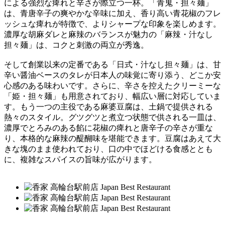
による強烈な痺れと辛さが際立つ一杯。「青鬼・担々麺」
は、青唐辛子の爽やかな辛味に加え、香り高い青花椒のフレ
ッシュな痺れが特徴で、よりシャープな印象を楽しめます。
濃厚な胡麻ダレと麻辣のバランスが魅力の「麻辣・汁なし
担々麺」は、コクと刺激の両立が秀逸。
そして創業以来の定番である「日式・汁なし担々麺」は、甘
辛い醤油ベースのタレが日本人の味覚に寄り添う、どこか安
心感のある味わいです。さらに、辛さを控えたクリーミーな
「姫・担々麺」も用意されており、幅広い層に対応していま
す。もう一つの主役である麻婆豆腐は、土鍋で提供される
熱々のスタイル。グツグツと煮立つ状態で供される一皿は、
濃厚でとろみのある餡に花椒の痺れと唐辛子の辛さが重な
り、本格的な麻辣の醍醐味を堪能できます。豆腐はあえて大
きな塊のまま使われており、口の中でほどける食感ととも
に、複雑なスパイスの旨味が広がります。