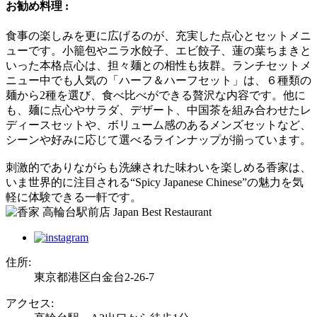
お勧め料理 :
食事の楽しみを更に広げるのが、充実した点心とセットメニ
ューです。小籠包やニラ水餃子、エビ餃子、蓮の葉ちまきと
いった本格点心は、担々麺との相性も抜群。ランチセットメ
ニュー中でも人気の「ハーフ＆ハーフセット」は、６種類の
麺から2種を選び、食べ比べができる贅沢な内容です。他に
も、麺に点心やサラダ、デザート、中国茶を組み合わせたレ
ディースセットや、ボリューム感のあるメンズセットなど、
シーンや好みに応じて選べるラインナップが揃っています。
刺激的でありながらも洗練された味わいを楽しめる香家は、
いま世界的に注目される“Spicy Japanese Chinese”の魅力を気
軽に体験できる一軒です。
住所:
東京都港区白金台2-26-7
アクセス: