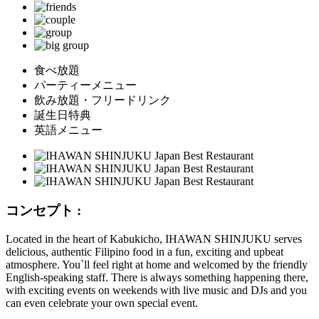
食べ放題
パーティーメニュー
飲み放題・フリードリンク
誕生日特典
英語メニュー
コンセプト :
Located in the heart of Kabukicho, IHAWAN SHINJUKU serves
delicious, authentic Filipino food in a fun, exciting and upbeat
atmosphere. You`ll feel right at home and welcomed by the friendly
English-speaking staff. There is always something happening there,
with exciting events on weekends with live music and DJs and you
can even celebrate your own special event.