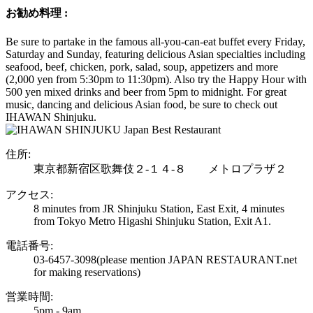
お勧め料理 :
Be sure to partake in the famous all-you-can-eat buffet every Friday,
Saturday and Sunday, featuring delicious Asian specialties including
seafood, beef, chicken, pork, salad, soup, appetizers and more
(2,000 yen from 5:30pm to 11:30pm). Also try the Happy Hour with
500 yen mixed drinks and beer from 5pm to midnight. For great
music, dancing and delicious Asian food, be sure to check out
IHAWAN Shinjuku.
住所:
東京都新宿区歌舞伎２-１４-８ メトロプラザ２
アクセス:
8 minutes from JR Shinjuku Station, East Exit, 4 minutes
from Tokyo Metro Higashi Shinjuku Station, Exit A1.
電話番号:
03-6457-3098
(please mention JAPAN RESTAURANT.net
for making reservations)
営業時間:
5pm - 9am