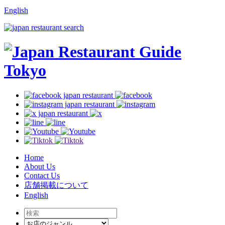
English
Home
About Us
Contact Us
店舗掲載について
English